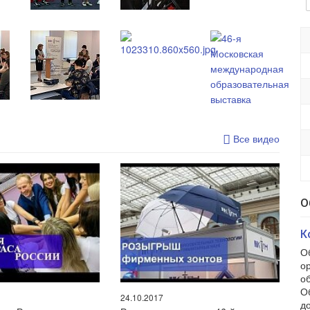
Все видео
О
К
О
о
о
О
24.10.2017
д