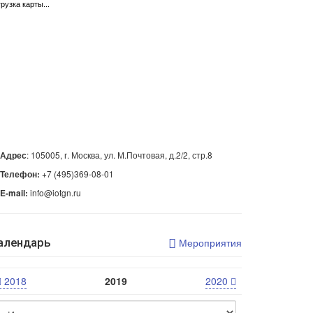
грузка карты...
ОРМЛЕННАЯ
РНАДЗОРОМ
: 105005, г. Москва, ул. М.Почтовая, д.2/2, стр.8
Адрес
+7 (495)369-08-01
Телефон:
info@iotgn.ru
E-mail:
алендарь
Мероприятия
2018
2019
2020