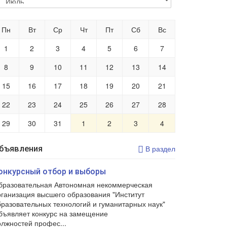
Пн
Вт
Ср
Чт
Пт
Сб
Вс
1
2
3
4
5
6
7
8
9
10
11
12
13
14
15
16
17
18
19
20
21
22
23
24
25
26
27
28
29
30
31
1
2
3
4
бъявления
В раздел
онкурсный отбор и выборы
бразовательная Автономная некоммерческая
рганизация высшего образования "Институт
бразовательных технологий и гуманитарных наук"
бъявляет конкурс на замещение
олжностей профес...