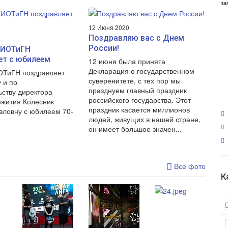
за
12 Июня 2020
Поздравляю вас с Днем
России!
 ИОТиГН
ет с юбилеем
12 июня была принята
Декларация о государственном
ОТиГН поздравляет
суверенитете, с тех пор мы
 и по
ВЫДАНА ПЕРЕОФ
празднуем главный праздник
ьству директора
российского государства. Этот
жития Колесник
ЛИЦЕНЗИЯ РОСОБ
праздник касается миллионов
вловну с юбилеем 70-
людей, живущих в нашей стране,
он имеет большое значен...
Все фото
К