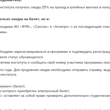
нститута получать скидку 25% на проезд в купейных вагонах в пое
лько скидка на билет, но и:
поездами АО «ФПК», «Сапсан» и «Аллегро» с их последующим спи
аммы.
обходимо зарегистрироваться в программе и подтвердить регистрац
меете статус обучающегося
итики института и сообщить свой номер участника программы лоя
го года. Для продления скидки необходимо отправить справку, вы
института.
умент (билет);
и которого приобретен электронный билет;
» оставляет за собой право проверить дополнительно студенческий
ь свой идентификационный номер участника (или предъявить карт