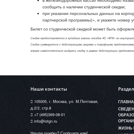
сообщить о наличии студенческой скидки;
при указании персональных данных на корпор
партнерской программы)», и укажите номер у
Билет со студенческой скидкой может быть оформле
Скидка предоставляется в купейные вагоны поездов АО «ФПК» во внутригос
Скидка суммируется с действующими акциями и тарифными предложениями, к
вправе самостоятельно выбрать скидку в рамках действующих предложений 
Наши контакты
Разде
105005, г. Москва, ул. М.Почтовая,
ГЛАВНА
д.2/2, стр.8
СВЕДЕН
+7 (495)369-08-01
ОБРАЗО
ОРГАНИ
info@iotgn.ru
ЖИЗНЬ 
Нашли ошибку? Сообщите нам!