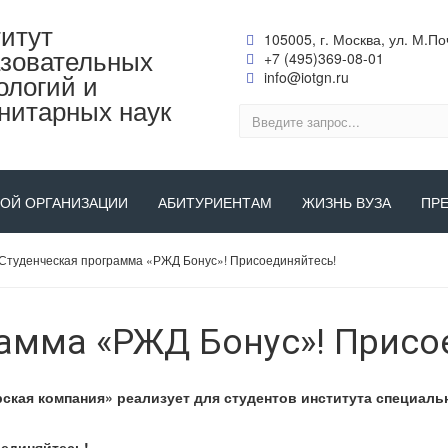
итут
105005, г. Москва, ул. М.Поч
зовательных
+7 (495)369-08-01
ологий и
info@iotgn.ru
нитарных наук
НОЙ ОРГАНИЗАЦИИ
АБИТУРИЕНТАМ
ЖИЗНЬ ВУЗА
ПР
Студенческая программа «РЖД Бонус»! Присоединяйтесь!
амма «РЖД Бонус»! Присо
кая компания» реализует для студентов института
специальн