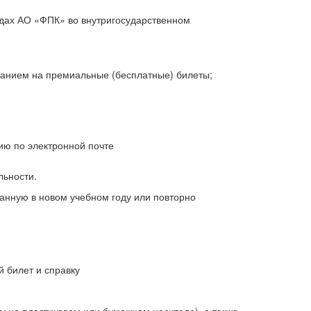
здах АО «ФПК» во внутригосударственном
санием на премиальные (бесплатные) билеты;
ию по электронной почте
льности.
данную в новом учебном году или повторно
 билет и справку
у на пластиковом или бумажном носителе), а также