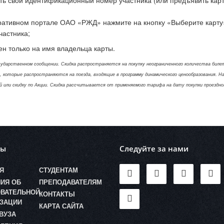
ативном портале ОАО «РЖД» нажмите на кнопку «Выберите карту», 
частника;
н только на имя владельца карты.
ударственном сообщении. Скидка распространяется на покупку неограниченного количества билет
оторые распространяются на поезда, входящие в программу динамического ценообразования. На п
или скидку по Акции. Скидка рассчитывается от применяемого тарифа на дату покупки проездног
лы
Следуйте за нами
Я
СТУДЕНТАМ
ИЯ ОБ
ПРЕПОДАВАТЕЛЯМ
ВАТЕЛЬНОЙ
КОНТАКТЫ
ЗАЦИИ
КАРТА САЙТА
ВУЗА