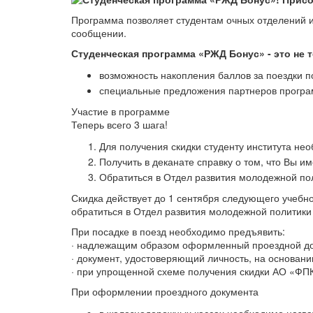
Программа позволяет студентам очных отделений и
сообщении.
Студенческая программа «РЖД Бонус» - это не то
возможность накопления баллов за поездки 
специальные предложения партнеров прогр
Участие в программе
Теперь всего 3 шага!
Для получения скидки студенту института не
Получить в деканате справку о том, что Вы и
Обратиться в Отдел развития молодежной пол
Скидка действует до 1 сентября следующего учебно
обратиться в Отдел развития молодежной политики 
При посадке в поезд необходимо предъявить:
· надлежащим образом оформленный проездной док
· документ, удостоверяющий личность, на основани
· при упрощенной схеме получения скидки АО «ФПК
При оформлении проездного документа
в железнодорожных кассах необходимо назват