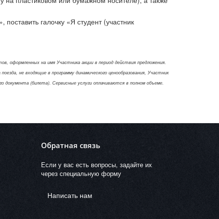
поставить галочку «Я студент (участник
ов, оформленных на имя Участника акции в период действия предложения.
оезда, не входящие в программу динамического ценообразования, Участник
о документа (билета). Сервисные услуги оплачиваются в полном объеме.
Обратная связь
Если у вас есть вопросы, задайте их
через специальную форму
Написать нам