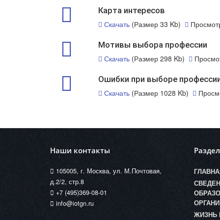
Карта интересов
Скачать
(Размер 33 Kb)
Просмот
Мотивы выбора профессии
Скачать
(Размер 298 Kb)
Просмо
Ошибки при выборе професси
Скачать
(Размер 1028 Kb)
Просм
Наши контакты
Разде
105005, г. Москва, ул. М.Почтовая,
ГЛАВНА
д.2/2, стр.8
СВЕДЕН
+7 (495)369-08-01
ОБРАЗО
ОРГАНИ
info@iotgn.ru
ЖИЗНЬ 