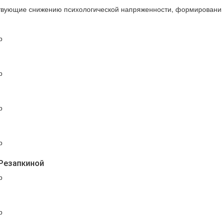
твующие снижению психологической напряженности, формированию
р
р
р
р
Резапкиной
р
р