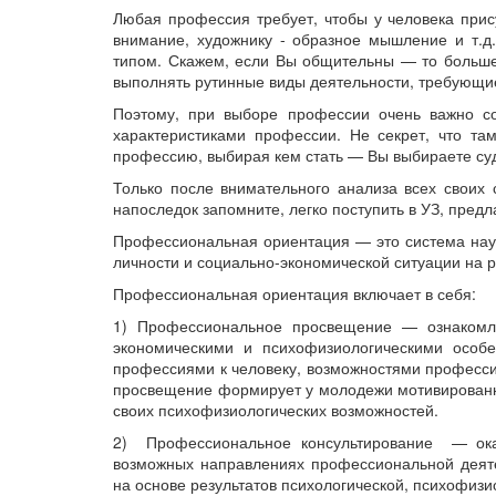
Любая профессия требует, чтобы у человека при
внимание, художнику - образное мышление и т.д
типом. Скажем, если Вы общительны — то больше
выполнять рутинные виды деятельности, требующие
Поэтому, при выборе профессии очень важно со
характеристиками профессии. Не секрет, что та
профессию, выбирая кем стать — Вы выбираете су
Только после внимательного анализа всех своих 
напоследок запомните, легко поступить в УЗ, пред
Профессиональная ориентация — это система нау
личности и социально-экономической ситуации на 
Профессиональная ориентация включает в себя:
1) Профессиональное просвещение — ознакомле
экономическими и психофизиологическими особ
профессиями к человеку, возможностями професси
просвещение формирует у молодежи мотивированн
своих психофизиологических возможностей.
2) Профессиональное консультирование — ока
возможных направлениях профессиональной деяте
на основе результатов психологической, психофизи