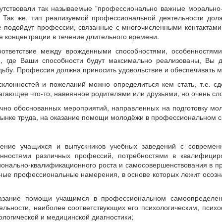
сутствовали так называемые "профессионально важные морально-
. Так же, тип реализуемой профессиональной деятельности долж
 подойдут профессии, связанные с многочисленными контактами
 концентрации в течение длительного времени.
ответствие между врожденными способностями, особенностям
м, где Ваши способности будут максимально реализованы, Вы 
дьбу. Профессия должна приносить удовольствие и обеспечивать
склонностей и пожеланий можно определиться кем стать, т.е. с
лагающее что-то, навеянное родителями или друзьями, но очень сло
чно обоснованных мероприятий, направленных на подготовку мол
рынке труда, на оказание помощи молодёжи в профессиональном с
ние учащихся и выпускников учебных заведений с современн
енностями различных профессий, потребностями в квалифицир
онально-квалификационного роста и самосовершенствования в п
ые профессиональные намерения, в основе которых лежит осозна
зание помощи учащимся в профессиональном самоопределен
льности, наиболее соответствующих его психологическим, психо
ологической и медицинской диагностики;