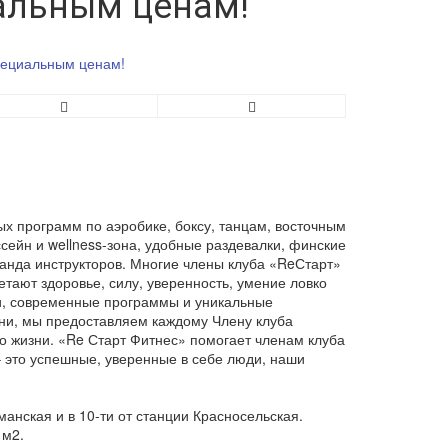
альным ценам!
х программ по аэробике, боксу, танцам, восточным
ейн и wellness-зона, удобные раздевалки, финские
манда инструкторов. Многие члены клуба «ReСтарт»
етают здоровье, силу, уверенность, умение ловко
и, современные программы и уникальные
зни, мы предоставляем каждому Члену клуба
о жизни. «Re Старт Фитнес» помогает членам клуба
 – это успешные, уверенные в себе люди, наши
манская и в 10-ти от станции Красносельская.
 м2.