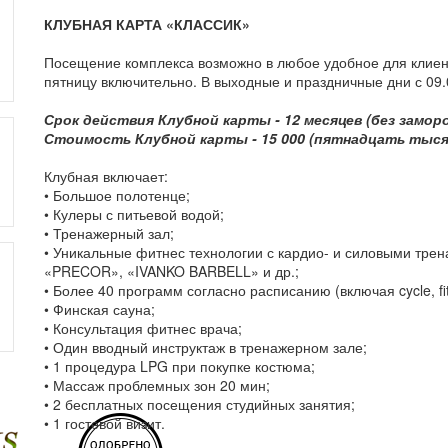
КЛУБНАЯ КАРТА «КЛАССИК»
Посещение комплекса возможно в любое удобное для клиента
пятницу включительно. В выходные и праздничные дни с 09.0
Срок действия Клубной карты - 12 месяцев (без заморо
Стоимость Клубной карты - 15 000 (пятнадцать тыся
Клубная включает:
• Большое полотенце;
• Кулеры с питьевой водой;
• Тренажерный зал;
• Уникальные фитнес технологии с кардио- и силовыми тр
«PRECOR», «IVANKO BARBELL» и др.;
• Более 40 программ согласно расписанию (включая cycle, fit
• Финская сауна;
• Консультация фитнес врача;
• Один вводный инструктаж в тренажерном зале;
• 1 процедура LPG при покупке костюма;
• Массаж проблемных зон 20 мин;
• 2 бесплатных посещения студийных занятия;
• 1 гостевой визит.