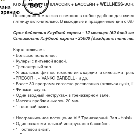
КЛУБНАЯ КАРТА КЛАССИК + БАССЕЙН + WELLNESS-ЗОН
Посещение комплекса возможно в любое удобное для клиента
пятницу включительно. В выходные и праздничные дни с 09.0
Срок действия Клубной карты - 12 месяцев (60 дней за
Стоимость Клубной карты - 25000 (двадцать пять ты
Карта включает:
• Большое полотенце.
• Кулеры с питьевой водой.
• Тренажерный зал.
• Уникальные фитнес технологии с кардио- и силовыми тр
«PRECOR», «IVANKO BARBELL» и др.
• Более 30 программ согласно расписанию (включая cycle, fit
• Финская сауна.
• Один вводный инструктаж в тренажерном зале.
• Массаж проблемных зон 20 мин.
• 1 гостевой визит.
• Неограниченное посещение VIP Тренажерный Зал «Hoist».
• Один ознакомительный инструктаж в бассейне.
• 1 Гостевой визит.