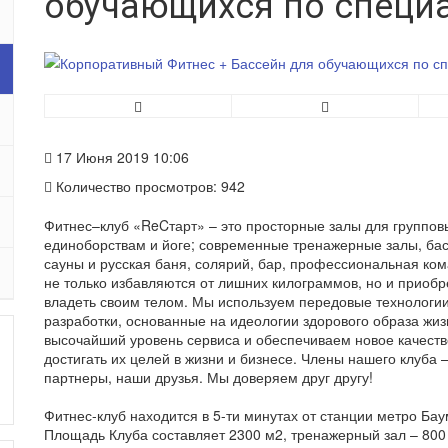
обучающихся по специ
17 Июня 2019 10:06
Количество просмотров: 942
Фитнес–клуб «ReCтарт» – это просторные залы для групповы
единоборствам и йоге; современные тренажерные залы, басс
сауны и русская баня, солярий, бар, профессиональная ко
не только избавляются от лишних килограммов, но и приобр
владеть своим телом. Мы используем передовые технологи
разработки, основанные на идеологии здорового образа жи
высочайший уровень сервиса и обеспечиваем новое качеств
достигать их целей в жизни и бизнесе. Члены нашего клуба
партнеры, наши друзья. Мы доверяем друг другу!
Фитнес-клуб находится в 5-ти минутах от станции метро Бау
Площадь Клуба составляет 2300 м2, тренажерный зал – 800