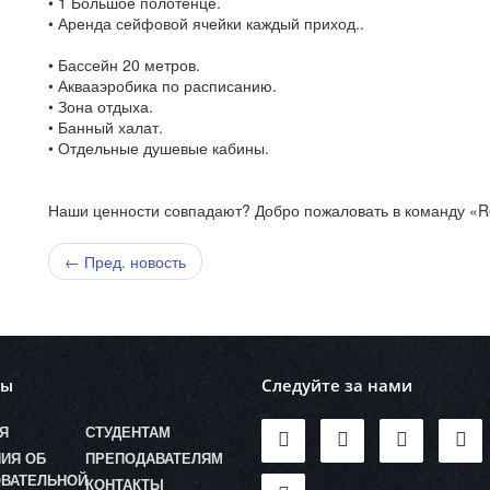
• 1 Большое полотенце.
• Аренда сейфовой ячейки каждый приход..
• Бассейн 20 метров.
• Аквааэробика по расписанию.
• Зона отдыха.
• Банный халат.
• Отдельные душевые кабины.
Наши ценности совпадают? Добро пожаловать в команду «R
← Пред. новость
лы
Следуйте за нами
Я
СТУДЕНТАМ
ИЯ ОБ
ПРЕПОДАВАТЕЛЯМ
ВАТЕЛЬНОЙ
КОНТАКТЫ