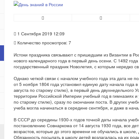
1 Сентября 2019 12:09
Количество просмотров: 7
Истоки праздника связывают с пришедшим из Византии в Ро
нового календарного года в первый день осени. С 1492 года
государственный праздник Новолетия, с которым нередко св
Однако четкой связи с началом учебного года эта дата не 
от 5 ноября 1804 года установил единую дату начала года в
августа по старому стилю), в первый день двухнедельного Ус
территории Российской Империи учебный год в гимназиях и у
по старому стилю), сразу по окончании поста. В других уч
учеба могла начинаться в середине сентября, и даже в нача
В СССР до середины 1930-х годов точной даты начала учебн
постановлению Совнаркома от 14 августа 1930 года, все дет
возрастов, которые до этого времени не обучались в школе
Обязанность посылать в школу детей возлагалась на их род