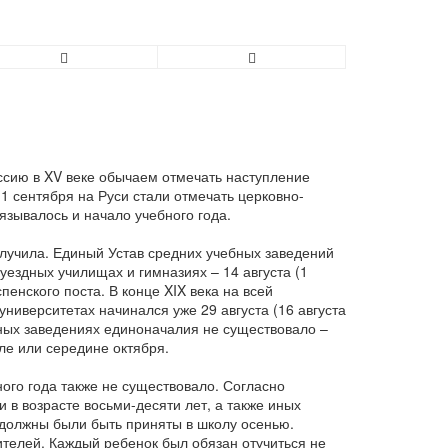
ссию в XV веке обычаем отмечать наступление
 1 сентября на Руси стали отмечать церковно-
язывалось и начало учебного года.
получила. Единый Устав средних учебных заведений
 уездных училищах и гимназиях – 14 августа (1
пенского поста. В конце XIX века на всей
ниверситетах начинался уже 29 августа (16 августа
ебных заведениях единоначалия не существовало –
ле или середине октября.
ого года также не существовало. Согласно
и в возрасте восьми-десяти лет, а также иных
, должны были быть приняты в школу осенью.
ителей. Каждый ребенок был обязан отучиться не