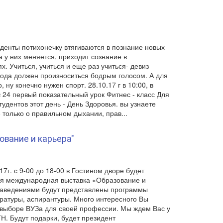
денты потихонечку втягиваются в познание новых
 у них меняется, приходит сознание в
х. Учиться, учиться и еще раз учиться- девиз
года должен произноситься бодрым голосом. А для
о, ну конечно нужен спорт. 28.10.17 г в 10:00, в
 24 первый показательный урок Фитнес - класс Для
тудентов этот день - День Здоровья. вы узнаете
 только о правильном дыхании, прав...
ование и карьера"
.17г. с 9-00 до 18-00 в Гостином дворе будет
я международная выставка «Образование и
заведениями будут представлены программы
тратуры, аспирантуры. Много интересного Вы
 выборе ВУЗа для своей профессии. Мы ждем Вас у
Н. Будут подарки, будет президент