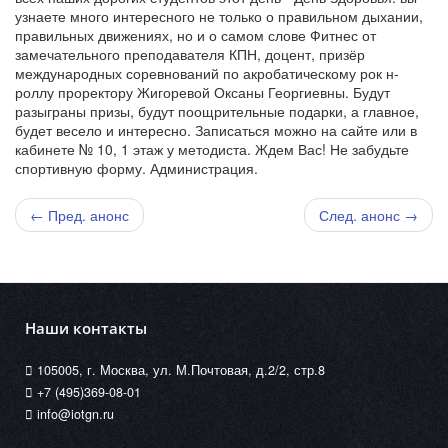
узнаете много интересного не только о правильном дыхании,
правильных движениях, но и о самом слове Фитнес от
замечательного преподавателя КПН, доцент, призёр
международных соревнований по акробатическому рок н-
роллу проректору Жигоревой Оксаны Георгиевны. Будут
разыграны призы, будут поощрительные подарки, а главное,
будет весело и интересно. Записаться можно на сайте или в
кабинете № 10, 1 этаж у методиста. Ждем Вас! Не забудьте
спортивную форму. Администрация.
← Пред. анонс
След. анонс →
Наши контакты
105005, г. Москва, ул. М.Почтовая, д.2/2, стр.8
+7 (495)369-08-01
info@iotgn.ru