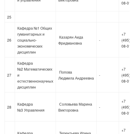
08-01
25
Кафедра №1 Общих
гуманитарных и
+7
Казарян Аида
26
социально-
-
(495)36
Фридмановна
экономических
08-01
дисциплин
Кафедра
№2 Математических
+7
Попова
27
и
-
(495)36
Людмила
Андреевна
естественнонаучных
08-01
дисциплин
+7
Кафедра
Соловьева Марина
28
-
(495)36
№3 Управления
Викторовна
08-01
+7
Кафедра
Терентьева Ирина