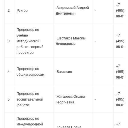
+7
Астремский Андрей
2
Ректор
-
(495)36
Дмитриевич
08-01
Проректор по
учебно
+7
Шестаков Максим
3
методической
-
(495)36
Леонидович
работе - первый
08-01
проректор
+7
Проректор по
4
Вакансия
-
(495)36
общим вопросам
08-01
Проректор по
+7
Жигарева Оксана
5
воспитательной
-
(495)36
Георгиевна
работе
08-01
Проректор по
международной
+7
Конеева Елена