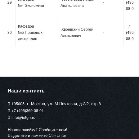
29
-
(495)36
№4 Экономики
Анатольевна
08-01
Кафедра
+7
Хвоевский Сергей
30
№5 Правовых
-
(495)36
Алексеевич
дисциплин
08-01
Наши контакты
105005, г. Москва, ул. М.Почтовая, д.2/2, стр.8
+7 (495)369-08-01
info@iotgn.ru
Нашли ошибку? Сообщите нам!
Выделите и нажмите Ctr+Enter