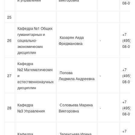
08-01
25
Кафедра №1 Общих
гуманитарных и
+7
Казарян Аида
26
социально-
-
(495)36
Фридмановна
экономических
08-01
дисциплин
Кафедра
№2 Математических
+7
Попова
27
и
-
(495)36
Людмила
Андреевна
естественнонаучных
08-01
дисциплин
+7
Кафедра
Соловьева Марина
28
-
(495)36
№3 Управления
Викторовна
08-01
+7
Кафедра
Терентьева Ирина