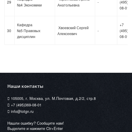
29
-
(495)36
№4 Экономики
Анатольевна
08-01
Кафедра
+7
Хвоевский Сергей
30
№5 Правовых
-
(495)36
Алексеевич
дисциплин
08-01
Наши контакты
105005, г. Москва, ул. М.Почтовая, д.2/2, стр.8
+7 (495)369-08-01
info@iotgn.ru
Нашли ошибку? Сообщите нам!
Выделите и нажмите Ctr+Enter