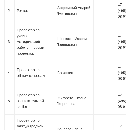
+7
Астремский Андрей
2
Ректор
-
(495)36
Дмитриевич
08-01
Проректор по
учебно
+7
Шестаков Максим
3
методической
-
(495)36
Леонидович
работе - первый
08-01
проректор
+7
Проректор по
4
Вакансия
-
(495)36
общим вопросам
08-01
Проректор по
+7
Жигарева Оксана
5
воспитательной
-
(495)36
Георгиевна
работе
08-01
Проректор по
международной
+7
Конеева Елена