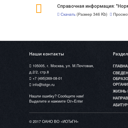
Справочная информация: "Нор
Скачать
(Размер 346 Kb)
Просмо
Наши контакты
Разде
105005, г. Москва, ул. М.Почтовая,
ГЛАВНА
д.2/2, стр.8
СВЕДЕН
+7 (495)369-08-01
ОБРАЗО
ОРГАНИ
info@iotgn.ru
ЖИЗНЬ 
Нашли ошибку? Сообщите нам!
НАПРАВ
Выделите и нажмите Ctr+Enter
АБИТУР
© 2017 ОАНО ВО «ИОТиГН»